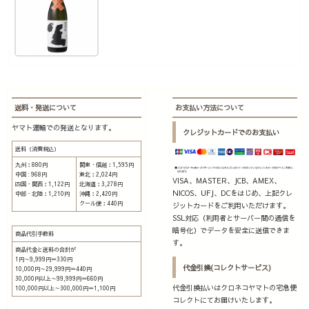
送料・発送について
お支払い方法について
ヤマト運輸での発送となります。
クレジットカードでのお支払い
送料（消費税込）
九州：880円
関東・信越：1,595円
中国 : 968円
東北：2,024円
VISA、MASTER、JCB、AMEX、
四国・関西：1,122円
北海道：3,278円
NICOS、UFJ、DCをはじめ、上記クレ
中部・北陸：1,210円
沖縄：2,420円
クール便：440円
ジットカードをご利用いただけます。
SSL対応（利用者とサーバー間の通信を
暗号化）でデータを安全に送信できま
商品代引手数料
す。
商品代金と送料の合計が
1円～9,999円＝330円
代金引換(コレクトサービス)
10,000円～29,999円＝440円
30,000円以上～99,999円＝660円
代金引換払いはクロネコヤマトの宅急便
100,000円以上～300,000円＝1,100円
コレクトにてお届けいたします。