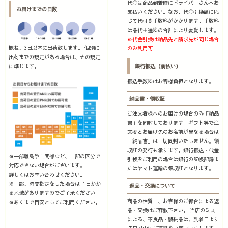
代金は商品到着時にドライバーさんへお
お届けまでの日数
支払いください。なお、代金引換額に応
じて代引き手数料がかかります。手数料
は品代＋送料の合計により変動します。
※代金引換は納品先と請求先が同じ場合
概ね、3日以内に出荷致します。 個別に
のみ利用可
出荷までの規定がある場合は、その規定
に準じます。
銀行振込（前払い）
振込手数料はお客様負担となります。
納品書・領収証
ご注文者様へのお届けの場合のみ「納品
書」を同封しております。ギフト等で注
文者とお届け先のお名前が異なる場合は
「納品書」は一切同封いたしません。領
収証の発行も承ります。銀行振込・代金
※一部離島や山間部など、上記の区分で
引換をご利用の場合は銀行の記帳記録ま
対応できない場合がございます。
たはヤマト運輸の領収証となります。
詳しくはお問い合わせください。
※一部、時間指定をした場合は+1日かか
返品・交換について
る地域がありますのでご了承ください。
商品の性質上、お客様のご都合による返
※あくまで目安としてご利用ください。
品・交換はご容赦下さい。 当店のミス
による、不良品・誤納品は、到着日より