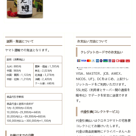
送料・発送について
お支払い方法について
ヤマト運輸での発送となります。
クレジットカードでのお支払い
送料（消費税込）
九州：880円
関東・信越：1,595円
中国 : 968円
東北：2,024円
VISA、MASTER、JCB、AMEX、
四国・関西：1,122円
北海道：3,278円
NICOS、UFJ、DCをはじめ、上記クレ
中部・北陸：1,210円
沖縄：2,420円
クール便：440円
ジットカードをご利用いただけます。
SSL対応（利用者とサーバー間の通信を
暗号化）でデータを安全に送信できま
商品代引手数料
す。
商品代金と送料の合計が
1円～9,999円＝330円
代金引換(コレクトサービス)
10,000円～29,999円＝440円
30,000円以上～99,999円＝660円
代金引換払いはクロネコヤマトの宅急便
100,000円以上～300,000円＝1,100円
コレクトにてお届けいたします。
代金は商品到着時にドライバーさんへお
お届けまでの日数