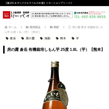
【喜ばれるオリジナルラベルのお酒】リカーショップリーバイ
ホーム
販売商品
焼酎
房の露 倉岳 有機栽培しも
ん芋 25度 1.8L（芋）【熊本】
倉岳
房の露
焼酎
熊本
芋
房の露 倉岳 有機栽培しもん芋 25度 1.8L（芋）【熊本】