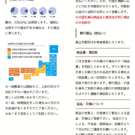
支払いください。なお、代金引換額に応
じて代引き手数料がかかります。手数料
は品代＋送料の合計により変動します。
※代金引換は納品先と請求先が同じ場合
概ね、3日以内に出荷致します。 個別に
のみ利用可
出荷までの規定がある場合は、その規定
に準じます。
銀行振込（前払い）
振込手数料はお客様負担となります。
納品書・領収証
ご注文者様へのお届けの場合のみ「納品
書」を同封しております。ギフト等で注
文者とお届け先のお名前が異なる場合は
「納品書」は一切同封いたしません。領
収証の発行も承ります。銀行振込・代金
※一部離島や山間部など、上記の区分で
引換をご利用の場合は銀行の記帳記録ま
対応できない場合がございます。
たはヤマト運輸の領収証となります。
詳しくはお問い合わせください。
※一部、時間指定をした場合は+1日かか
返品・交換について
る地域がありますのでご了承ください。
商品の性質上、お客様のご都合による返
※あくまで目安としてご利用ください。
品・交換はご容赦下さい。 当店のミス
による、不良品・誤納品は、到着日より
７日以内にご連絡をお願いいたします。
その際は早急に対応させていただきま