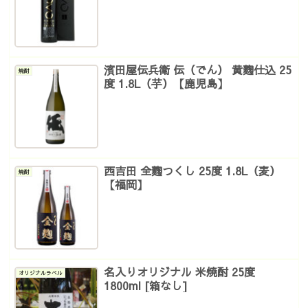
濱田屋伝兵衛 伝（でん） 黄麴仕込 25
焼酎
度 1.8L（芋）【鹿児島】
西吉田 全麴つくし 25度 1.8L（麦）
焼酎
【福岡】
名入りオリジナル 米焼酎 25度
オリジナルラベル
1800ml [箱なし]