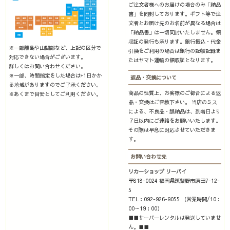
ご注文者様へのお届けの場合のみ「納品
書」を同封しております。ギフト等で注
文者とお届け先のお名前が異なる場合は
「納品書」は一切同封いたしません。領
収証の発行も承ります。銀行振込・代金
※一部離島や山間部など、上記の区分で
引換をご利用の場合は銀行の記帳記録ま
対応できない場合がございます。
たはヤマト運輸の領収証となります。
詳しくはお問い合わせください。
※一部、時間指定をした場合は+1日かか
返品・交換について
る地域がありますのでご了承ください。
商品の性質上、お客様のご都合による返
※あくまで目安としてご利用ください。
品・交換はご容赦下さい。 当店のミス
による、不良品・誤納品は、到着日より
７日以内にご連絡をお願いいたします。
その際は早急に対応させていただきま
す。
お問い合わせ先
リカーショップ リーバイ
〒818-0024 福岡県筑紫野市原田7-12-
5
TEL：092-926-9055 （営業時間/10：
00～19：00）
■■サーバーレンタルは発送していませ
ん。■■