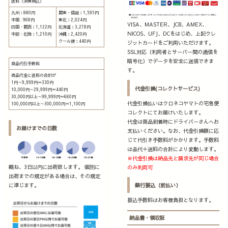
送料（消費税込）
九州：880円
関東・信越：1,595円
中国 : 968円
東北：2,024円
VISA、MASTER、JCB、AMEX、
四国・関西：1,122円
北海道：3,278円
NICOS、UFJ、DCをはじめ、上記クレ
中部・北陸：1,210円
沖縄：2,420円
クール便：440円
ジットカードをご利用いただけます。
SSL対応（利用者とサーバー間の通信を
暗号化）でデータを安全に送信できま
商品代引手数料
す。
商品代金と送料の合計が
1円～9,999円＝330円
代金引換(コレクトサービス)
10,000円～29,999円＝440円
30,000円以上～99,999円＝660円
代金引換払いはクロネコヤマトの宅急便
100,000円以上～300,000円＝1,100円
コレクトにてお届けいたします。
代金は商品到着時にドライバーさんへお
お届けまでの日数
支払いください。なお、代金引換額に応
じて代引き手数料がかかります。手数料
は品代＋送料の合計により変動します。
※代金引換は納品先と請求先が同じ場合
概ね、3日以内に出荷致します。 個別に
のみ利用可
出荷までの規定がある場合は、その規定
に準じます。
銀行振込（前払い）
振込手数料はお客様負担となります。
納品書・領収証