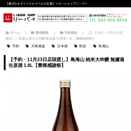
【喜ばれるオリジナルラベルのお酒】リカーショップリーバイ
ホーム
販売商品
予約商品
【予約・11月23日店
頭渡し】鳥海山 純米大吟醸 無濾過 生原酒 1.8L【豊穣感謝祭】
予約
天寿酒造
日本酒
秋田
鳥海山
【予約・11月23日店頭渡し】鳥海山 純米大吟醸 無濾過
生原酒 1.8L【豊穣感謝祭】