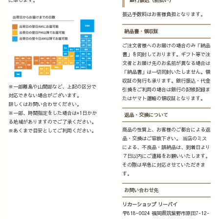
に準じます。
銀行振込（前払い）
振込手数料はお客様負担となります。
納品書・領収証
ご注文者様へのお届けの場合のみ「納品
書」を同封しております。ギフト等で注
文者とお届け先のお名前が異なる場合は
「納品書」は一切同封いたしません。領
収証の発行も承ります。銀行振込・代金
※一部離島や山間部など、上記の区分で
引換をご利用の場合は銀行の記帳記録ま
対応できない場合がございます。
たはヤマト運輸の領収証となります。
詳しくはお問い合わせください。
※一部、時間指定をした場合は+1日かか
返品・交換について
る地域がありますのでご了承ください。
商品の性質上、お客様のご都合による返
※あくまで目安としてご利用ください。
品・交換はご容赦下さい。 当店のミス
による、不良品・誤納品は、到着日より
７日以内にご連絡をお願いいたします。
その際は早急に対応させていただきま
す。
お問い合わせ先
リカーショップ リーバイ
〒818-0024 福岡県筑紫野市原田7-12-