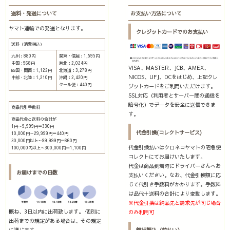
送料・発送について
お支払い方法について
ヤマト運輸での発送となります。
クレジットカードでのお支払い
送料（消費税込）
九州：880円
関東・信越：1,595円
中国 : 968円
東北：2,024円
VISA、MASTER、JCB、AMEX、
四国・関西：1,122円
北海道：3,278円
NICOS、UFJ、DCをはじめ、上記クレ
中部・北陸：1,210円
沖縄：2,420円
クール便：440円
ジットカードをご利用いただけます。
SSL対応（利用者とサーバー間の通信を
暗号化）でデータを安全に送信できま
商品代引手数料
す。
商品代金と送料の合計が
1円～9,999円＝330円
代金引換(コレクトサービス)
10,000円～29,999円＝440円
30,000円以上～99,999円＝660円
代金引換払いはクロネコヤマトの宅急便
100,000円以上～300,000円＝1,100円
コレクトにてお届けいたします。
代金は商品到着時にドライバーさんへお
お届けまでの日数
支払いください。なお、代金引換額に応
じて代引き手数料がかかります。手数料
は品代＋送料の合計により変動します。
※代金引換は納品先と請求先が同じ場合
概ね、3日以内に出荷致します。 個別に
のみ利用可
出荷までの規定がある場合は、その規定