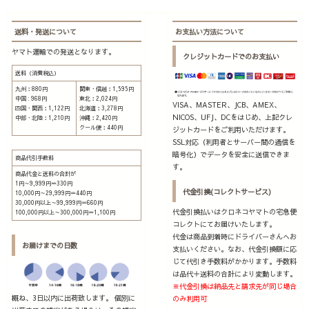
送料・発送について
お支払い方法について
ヤマト運輸での発送となります。
クレジットカードでのお支払い
送料（消費税込）
九州：880円
関東・信越：1,595円
中国 : 968円
東北：2,024円
VISA、MASTER、JCB、AMEX、
四国・関西：1,122円
北海道：3,278円
NICOS、UFJ、DCをはじめ、上記クレ
中部・北陸：1,210円
沖縄：2,420円
クール便：440円
ジットカードをご利用いただけます。
SSL対応（利用者とサーバー間の通信を
暗号化）でデータを安全に送信できま
商品代引手数料
す。
商品代金と送料の合計が
1円～9,999円＝330円
代金引換(コレクトサービス)
10,000円～29,999円＝440円
30,000円以上～99,999円＝660円
代金引換払いはクロネコヤマトの宅急便
100,000円以上～300,000円＝1,100円
コレクトにてお届けいたします。
代金は商品到着時にドライバーさんへお
お届けまでの日数
支払いください。なお、代金引換額に応
じて代引き手数料がかかります。手数料
は品代＋送料の合計により変動します。
※代金引換は納品先と請求先が同じ場合
概ね、3日以内に出荷致します。 個別に
のみ利用可