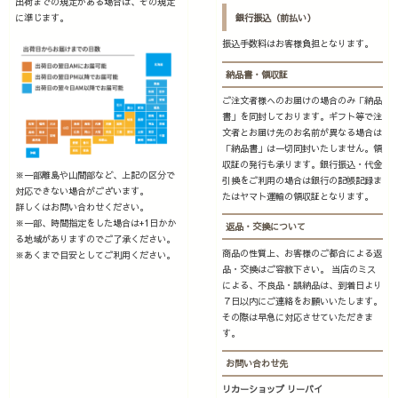
出荷までの規定がある場合は、その規定
に準じます。
銀行振込（前払い）
振込手数料はお客様負担となります。
納品書・領収証
ご注文者様へのお届けの場合のみ「納品
書」を同封しております。ギフト等で注
文者とお届け先のお名前が異なる場合は
「納品書」は一切同封いたしません。領
収証の発行も承ります。銀行振込・代金
※一部離島や山間部など、上記の区分で
引換をご利用の場合は銀行の記帳記録ま
対応できない場合がございます。
たはヤマト運輸の領収証となります。
詳しくはお問い合わせください。
※一部、時間指定をした場合は+1日かか
返品・交換について
る地域がありますのでご了承ください。
商品の性質上、お客様のご都合による返
※あくまで目安としてご利用ください。
品・交換はご容赦下さい。 当店のミス
による、不良品・誤納品は、到着日より
７日以内にご連絡をお願いいたします。
その際は早急に対応させていただきま
す。
お問い合わせ先
リカーショップ リーバイ